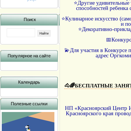
⭐Другие удивительные 
способностей ребенка 
⭐Кулинарное искусство (сам
Поиск
и по
⭐Декоративно-приклад
📅Конкурс 
💫Для участия в Конкурсе п
адрес Оргкомит
Популярное на сайте
Календарь
🐴🌈БЕСПЛАТНЫЕ ЗАНЯ
Полезные ссылки
НП «Красноярский Центр И
Красноярского края пров