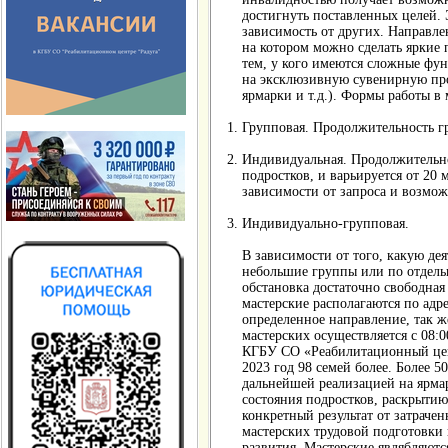
достигнуть поставленных целей. 
зависимость от других. Направле
на котором можно сделать яркие 
тем, у кого имеются сложные фу
на эксклюзивную сувенирную про
ярмарки и т.д.). Формы работы в
Групповая. Продолжительность гру
Индивидуальная. Продолжительно
подростков, и варьируется от 20 
зависимости от запроса и возмож
Индивидуально-групповая.
В зависимости от того, какую дея
небольшие группы или по отдельн
обстановка достаточно свободная
мастерские располагаются по адр
определенное направление, так ж
мастерских осуществляется с 08:0
КГБУ СО «Реабилитационный цент
2023 год 98 семей более. Более 
дальнейшей реализацией на ярма
состояния подростков, раскрыти
конкретный результат от затрачен
мастерских трудовой подготовки
развития. Мастерские являбляют