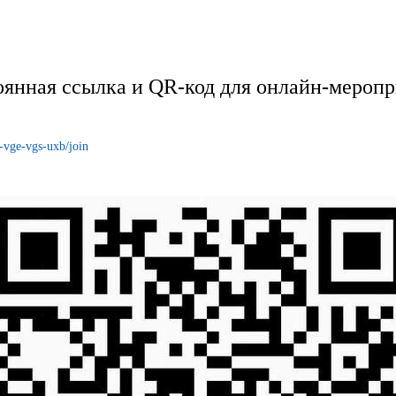
янная ссылка и QR-код для онлайн-меропр
7-vge-vgs-uxb/join