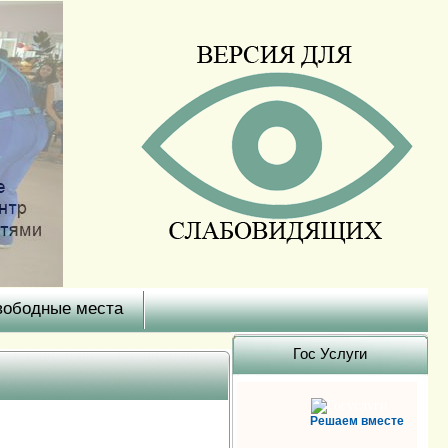
вободные места
Гоc Услуги
Решаем вместе