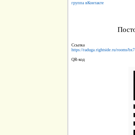
группа вКонтакте
Посто
Ссылка
https://raduga.rightside.ru/rooms/bx
QR-код