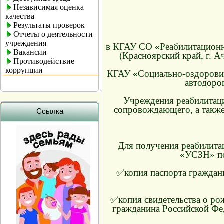
Независимая оценка
качества
Результаты проверок
Отчеты о деятельности
учреждения
в КГАУ СО «Реабилитационны
Вакансии
(Красноярский край, г. А
Противодействие
коррупции
КГАУ «Социально-оздоровит
автодорог
Учреждения реабилитаци
сопровождающего, а также
Ссылка
Для получения реабилита
«УСЗН» по
✅копия паспорта граждан
✅копия свидетельства о ро
гражданина Российской Фед