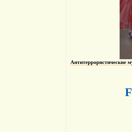
Антитеррористические 
F