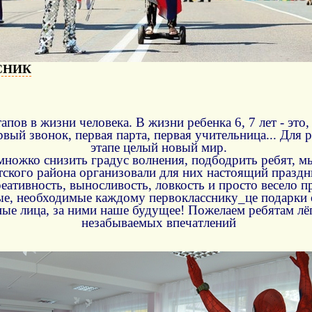
СНИК
апов в жизни человека. В жизни ребенка 6, 7 лет - это,
ервый звонок, первая парта, первая учительница... Для 
этапе целый новый мир.
емножко снизить градус волнения, подбодрить ребят, м
ского района организовали для них настоящий праздн
еативность, выносливость, ловкость и просто весело п
е, необходимые каждому первокласснику_це подарки 
ные лица, за ними наше будущее! Пожелаем ребятам лё
незабываемых впечатлений