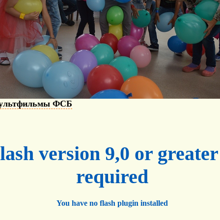
мультфильмы ФСБ
lash version 9,0 or greater 
required
You have no flash plugin installed