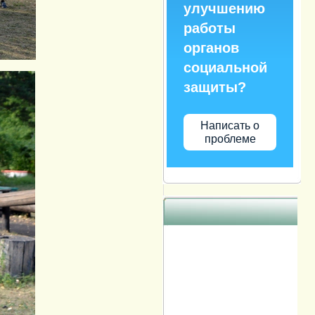
улучшению
работы
органов
социальной
защиты?
Написать о
проблеме