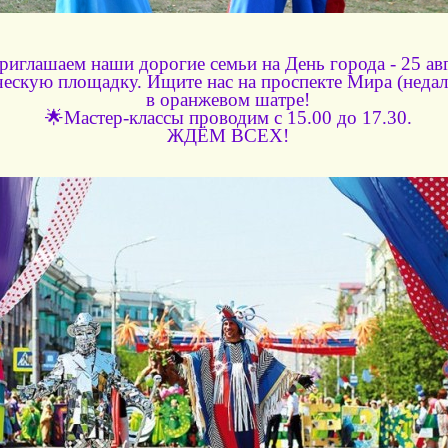
риглашаем наши дорогие семьи на День города - 25 авг
ческую площадку. Ищите нас на проспекте Мира (недал
в оранжевом шатре!
🌟Мастер-классы проводим с 15.00 до 17.30.
ЖДЁМ ВСЕХ!