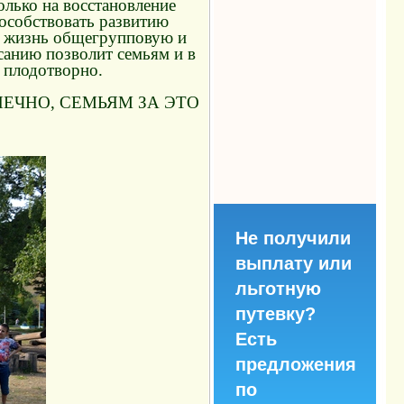
олько на восстановление
пособствовать развитию
 в жизнь общегрупповую и
санию позволит семьям и в
 плодотворно.
ЕЧНО, СЕМЬЯМ ЗА ЭТО
Не получили
выплату или
льготную
путевку?
Есть
предложения
по