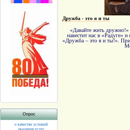
Дружба - это я и ты
«Давайте жить дружно!» 
навестит нас в «Радуге» и
«Дружба – это я и ты!». Пр
Ме
Опрос
о качестве условий
оказания услуг