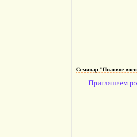
Семинар "Половое восп
Приглашаем род