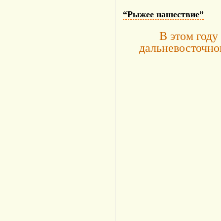
“Рыжее нашествие”
В этом году
дальневосточног