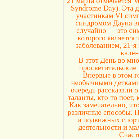
21 марта отмечается 
Syndrome Day). Эта д
участникам VI симп
синдромом Дауна вп
случайно — это си
которого является 
заболеванием, 21-я
кален
В этот День во мн
просветительские 
Впервые в этом г
необычными детками.
очередь рассказали 
таланты, кто-то поет,
Как замечательно, чт
различные способы. Н
и подвижных спорт
деятельности и м
Счаст