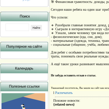
🎯 Финансовая грамотность: доходы, 
Сегодня наши ребята на один шаг прибл
Поиск
Что успели:
🔹 Разобрали главные понятия: доход, 
🔹 Сыграли в интерактивную игру «Дох
🔹 Узнали, зачем человеку три вида по
- физиологические (еда, сон, дом);
- материальные (одежда, техника, тран
- социальные (общение, учёба, любимо
Популярное на сайте
Для ребят с особыми потребностями так
траты, понимать свои реальные нужды.
А ещё такие уроки развивают мышление,
Календарь
Не забудь оставить отзыв о статье.
Полезные ссылки
Уважаемый посетитель, Вы зашли на сайт как н
l
Распечатать
Похожие новости:
{related-news}