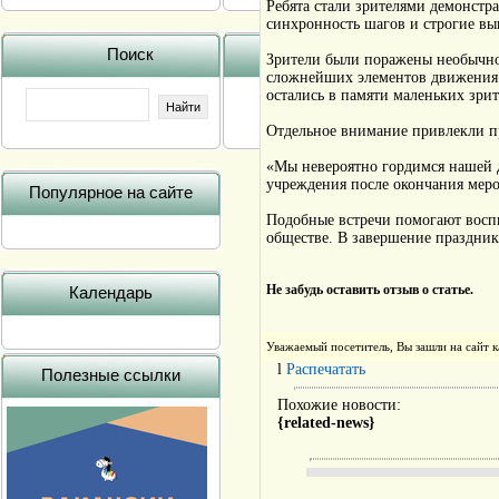
Ребята стали зрителями демонстр
синхронность шагов и строгие в
Поиск
Зрители были поражены необычно
сложнейших элементов движения 
остались в памяти маленьких зрит
Отдельное внимание привлекли п
«Мы невероятно гордимся нашей д
учреждения после окончания мер
Популярное на сайте
Подобные встречи помогают воспи
обществе. В завершение праздник
Не забудь оставить отзыв о статье.
Календарь
Уважаемый посетитель, Вы зашли на сайт 
l
Распечатать
Полезные ссылки
Похожие новости:
{related-news}