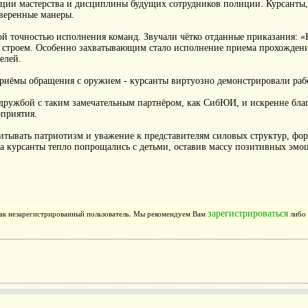
ации мастерства и дисциплины будущих сотрудников полиции. Курсанты
ыверенные манеры.
й точностью исполнения команд. Звучали чётко отданные приказания: «
строем. Особенно захватывающим стало исполнение приема прохождени
елей.
риёмы обращения с оружием - курсанты виртуозно демонстрировали раб
ружбой с таким замечательным партнёром, как СибЮИ, и искренне благо
оприятия.
тывать патриотизм и уважение к представителям силовых структур, фо
а курсанты тепло попрощались с детьми, оставив массу позитивных эмоц
зарегистрироваться
как незарегистрированный пользователь. Мы рекомендуем Вам
либо 