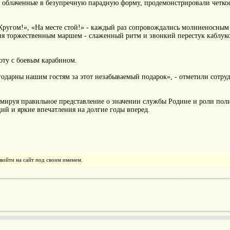
, облаченные в безупречную парадную форму, продемонстрировали четко
Кругом!», «На месте стой!» - каждый раз сопровождались молниеносны
я торжественным маршем - слаженный ритм и звонкий перестук каблуко
оту с боевым карабином.
дарны нашим гостям за этот незабываемый подарок», - отметили сотруд
рмируя правильное представление о значении службы Родине и роли пол
ий и яркие впечатления на долгие годы вперед.
войти на сайт под своим именем.