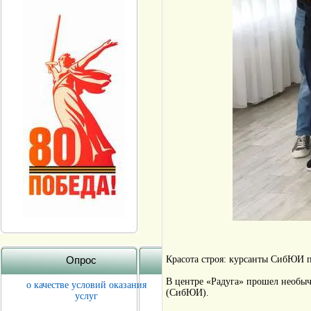
Опрос
Красота строя: курсанты СибЮИ 
В центре «Радуга» прошел необыч
о качестве условий оказания
(СибЮИ).
услуг