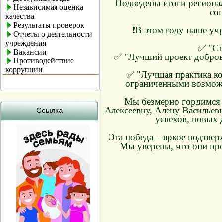
Подведены итоги регионал
Независимая оценка
со
качества
Результаты проверок
❗В этом году наше уч
Отчеты о деятельности
учреждения
✅ "Ст
Вакансии
✅ "Лучший проект доброво
Противодействие
коррупции
✅ "Лучшая практика ко
ограниченными возможн
Мы безмерно гордимся 
Алексеевну, Алену Васильев
Ссылка
успехов, новых 
Эта победа – яркое подтве
Мы уверены, что они про