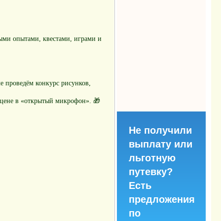
ыми опытами, квестами, играми и
але проведём конкурс рисунков,
сцене в «открытый микрофон». 🎁
Не получили
выплату или
льготную
путевку?
Есть
предложения
по