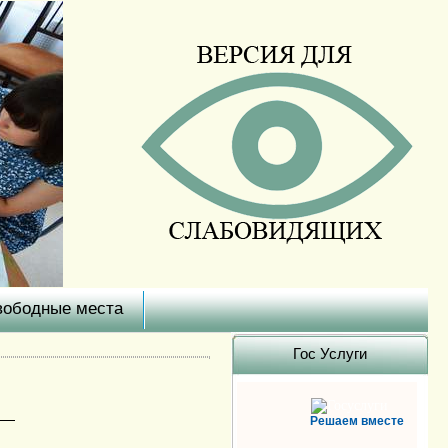
вободные места
Гоc Услуги
Решаем вместе