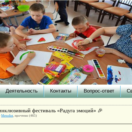
Деятельность
Контакты
Вопрос-ответ
С
инклюзивный фестиваль «Радуга эмоций» 🎉
т
Metodist
, прочтено (465)