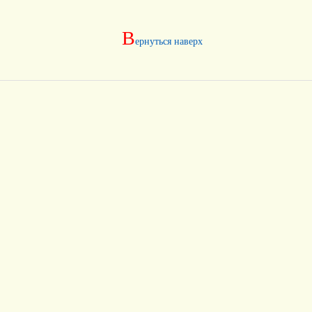
В
ернуться наверх