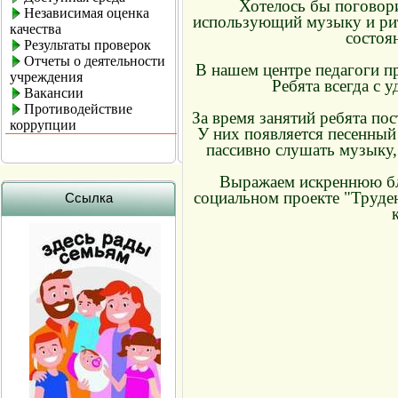
Хотелось бы поговори
Независимая оценка
использующий музыку и рит
качества
состоя
Результаты проверок
Отчеты о деятельности
В нашем центре педагоги п
учреждения
Ребята всегда с
Вакансии
Противодействие
За время занятий ребята по
коррупции
У них появляется песенный
пассивно слушать музыку, 
Выражаем искреннюю бла
социальном проекте "Труде
Ссылка