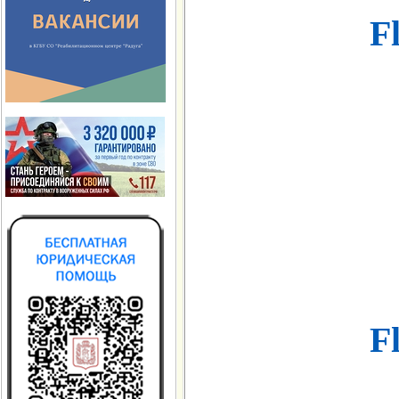
Fl
Fl