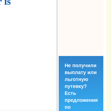
 is
Не получили
выплату или
льготную
путевку?
Есть
предложения
по