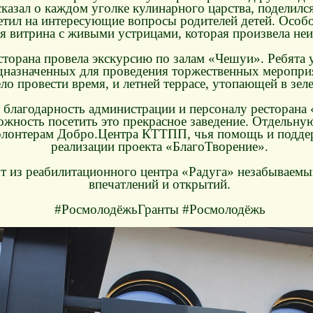
казал о каждом уголке кулинарного царства, поделилс
етил на интересующие вопросы родителей детей. Особо
я витрина с живыми устрицами, которая произвела неи
сторана провела экскурсию по залам «Чешуи». Ребята 
дназначенных для проведения торжественных мероприят
ло провести время, и летней террасе, утопающей в зеле
лагодарность администрации и персоналу ресторана 
жность посетить это прекрасное заведение. Отдельну
волонтерам Добро.Центра КТТПП, чья помощь и подде
реализации проекта «БлагоТворение».
бят из реабилитационного центра «Радуга» незабывае
впечатлений и открытий.
#РосмолодёжьГранты #Росмолодёжь