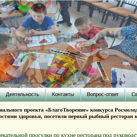
Деятельность
Контакты
Вопрос-ответ
С
иального проекта «БлагоТворение» конкурса Росмолод
тями здоровья, посетили первый рыбный ресторан ко
лекательной прогулки по кухне ресторана под руково