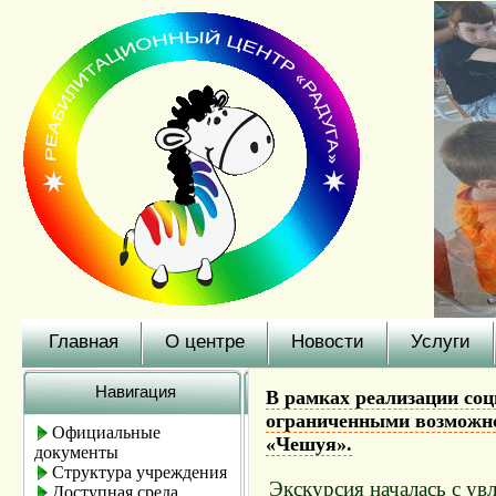
Главная
О центре
Новости
Услуги
Навигация
В рамках реализации соц
ограниченными возможнос
Официальные
«Чешуя».
документы
Структура учреждения
Экскурсия началась с ув
Доступная среда