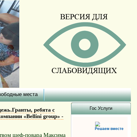
вободные места
Гоc Услуги
ежь.Гранты, ребята с
мпании «Bellini group» -
Решаем вместе
дством шеф-повара Максима