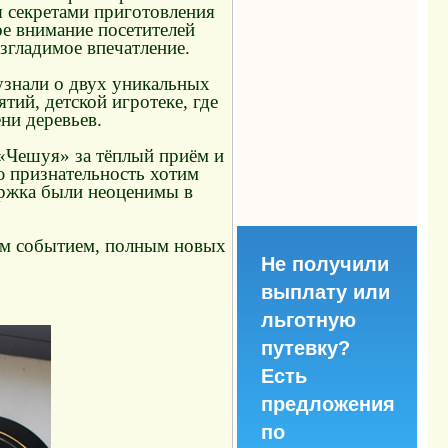
я секретами приготовления
е внимание посетителей
згладимое впечатление.
узнали о двух уникальных
ий, детской игротеке, где
ни деревьев.
«Чешуя» за тёплый приём и
ю признательность хотим
ржка были неоценимы в
мым событием, полным новых
Не получили
выплату или
льготную
путевку?
Есть
предложения
по