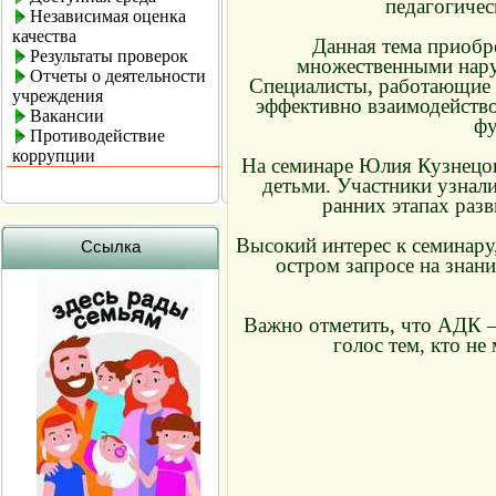
педагогичес
Независимая оценка
качества
Данная тема приобре
Результаты проверок
множественными нару
Отчеты о деятельности
Специалисты, работающие с
учреждения
эффективно взаимодейств
Вакансии
фу
Противодействие
коррупции
На семинаре Юлия Кузнецов
детьми. Участники узнали
ранних этапах разв
Высокий интерес к семинару
Ссылка
остром запросе на знан
Важно отметить, что АДК –
голос тем, кто н