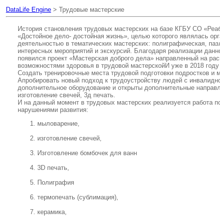
DataLife Engine
> Трудовые мастерские
История становления трудовых мастерских на базе КГБУ СО «Реаб
«Достойное дело- достойная жизнь», целью которого являлась орг
деятельностью в тематических мастерских: полиграфическая, пазл
интересных мероприятий и экскурсий. Благодаря реализации данно
появился проект «Мастерская доброго дела» направленный на ра
возможностями здоровья в трудовой мастерскойИ уже в 2018 году
Создать тренировочные места трудовой подготовки подростков и 
Апробировать новый подход к трудоустройству людей с инвалиднос
дополнительное оборудование и открыты дополнительные направл
изготовление свечей, 3д печать.
И на данный момент в трудовых мастерских реализуется работа п
нарушениями развития:
мыловарение,
изготовление свечей,
Изготовление бомбочек для ванн
3D печать,
Полиграфия
термопечать (сублимация),
керамика,