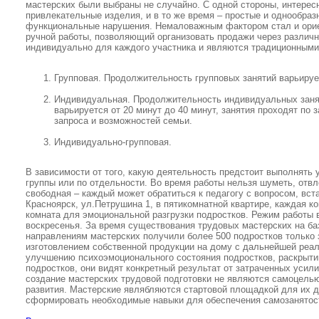
мастерских были выбраны не случайно. С одной стороны, интерес
привлекательные изделия, и в то же время – простые и однообраз
функциональные нарушения. Немаловажным фактором стал и орие
ручной работы, позволяющий организовать продажи через различны
индивидуально для каждого участника и являются традиционными
Групповая. Продолжительность групповых занятий варьирует
Индивидуальная. Продолжительность индивидуальных заняти
варьируется от 20 минут до 40 минут, занятия проходят по 
запроса и возможностей семьи.
Индивидуально-групповая.
В зависимости от того, какую деятельность предстоит выполнять 
группы или по отдельности. Во время работы нельзя шуметь, отвл
свободная – каждый может обратиться к педагогу с вопросом, вст
Красноярск, ул.Петрушина 1, в пятикомнатной квартире, каждая 
комната для эмоциональной разгрузки подростков. Режим работы в
воскресенья. За время существования трудовых мастерских на ба
направлениям мастерских получили более 500 подростков только 
изготовлением собственной продукции на дому с дальнейшей реали
улучшению психоэмоционального состояния подростков, раскрыти
подростков, они видят конкретный результат от затраченных усили
создание мастерских трудовой подготовки не являются самоцель
развития. Мастерские являбляются стартовой площадкой для их 
сформировать необходимые навыки для обеспечения самозанятос